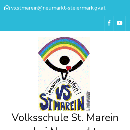
vs.stmarein@neumarkt-steiermark.gv.at
Volksschule St. Marein