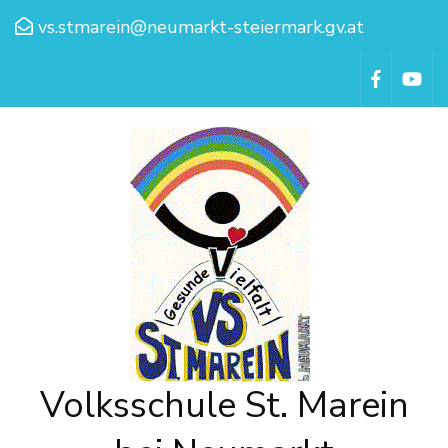
vs.stmarein@neumarkt-steiermark.gv.at
Volksschule St. Marein