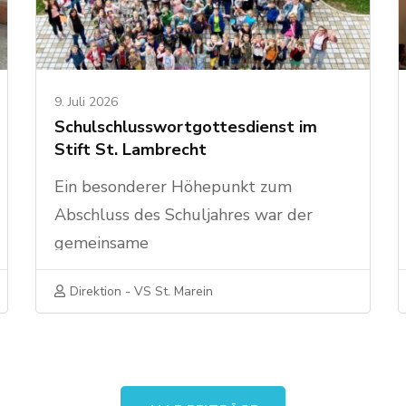
9. Juli 2026
Schulschlusswortgottesdienst im
Stift St. Lambrecht
Ein besonderer Höhepunkt zum
Abschluss des Schuljahres war der
gemeinsame
Schulschlusswortgottesdienst aller
Direktion - VS St. Marein
Volksschulkinder des Seelsorgeraumes
im Stift St. Lambrecht. Im
Jubiläumsjahr des Stiftes, das heuer auf
950 Jahre Geschichte zurückblicken