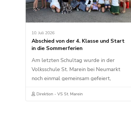
10. Juli 2026
Abschied von der 4. Klasse und Start
in die Sommerferien
Am letzten Schultag wurde in der
Volksschule St. Marein bei Neumarkt
noch einmal gemeinsam gefeiert,
gelacht und auch ein wenig Abschied
Direktion - VS St. Marein
genommen. Im Pausenhof
versammelten sich alle Schülerinnen
und Schüler, Lehrpersonen sowie
zahlreiche Eltern und Großeltern, um