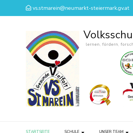
vs.stmarein@neumarkt-steiermark.gv.at
Volksschu
lernen, fördern, forsc
STARTSEITE
SCHULE
UNSER TEAM