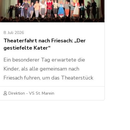
8. Juli 2026
Theaterfahrt nach Friesach: „Der
gestiefelte Kater“
Ein besonderer Tag erwartete die
Kinder, als alle gemeinsam nach
Friesach fuhren, um das Theaterstück
„Der gestiefelte Kater“ zu besuchen.
Direktion - VS St. Marein
Das Märchen, frei nach den Gebrüdern
Grimm, begeisterte die jungen
Zuschauerinnen und Zuschauer mit viel
Humor, Spannung und fantasievollen