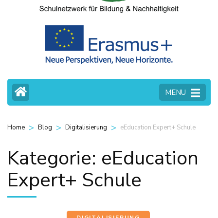
MENU
>
>
>
eEducation Expert+ Schule
Home
Blog
Digitalisierung
Kategorie:
eEducation
Expert+ Schule
DIGITALISIERUNG
,