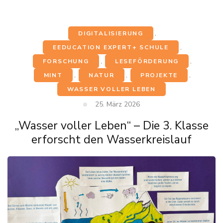
DIGITALISIERUNG
,
EEDUCATION EXPERT+ SCHULE
,
FORSCHUNG
,
LESEFÖRDERUNG
,
MINT
,
NATUR
,
PROJEKTE
,
WASSER VOLLER LEBEN
25. März 2026
„Wasser voller Leben“ – Die 3. Klasse
erforscht den Wasserkreislauf