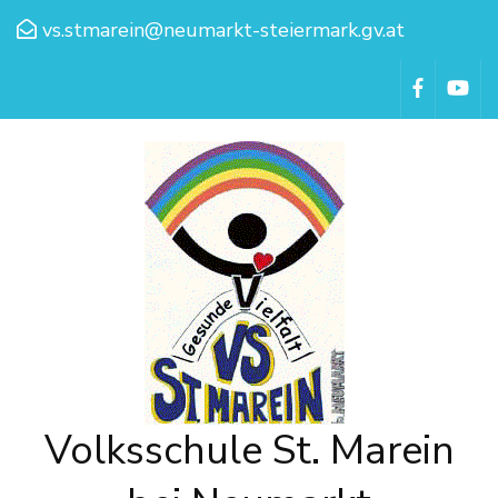
vs.stmarein@neumarkt-steiermark.gv.at
Volksschule St. Marein