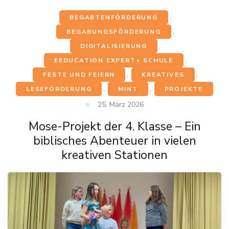
BEGABTENFÖRDERUNG
,
BEGABUNGSFÖRDERUNG
,
DIGITALISIERUNG
,
EEDUCATION EXPERT+ SCHULE
,
FESTE UND FEIERN
,
KREATIVES
,
LESEFÖRDERUNG
,
MINT
,
PROJEKTE
25. März 2026
Mose-Projekt der 4. Klasse – Ein
biblisches Abenteuer in vielen
kreativen Stationen