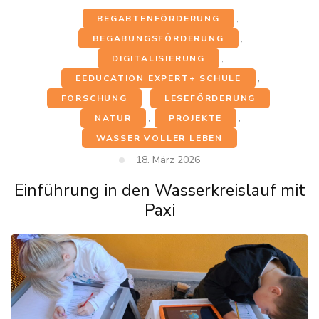
BEGABTENFÖRDERUNG
,
BEGABUNGSFÖRDERUNG
,
DIGITALISIERUNG
,
EEDUCATION EXPERT+ SCHULE
,
FORSCHUNG
,
LESEFÖRDERUNG
,
NATUR
,
PROJEKTE
,
WASSER VOLLER LEBEN
18. März 2026
Einführung in den Wasserkreislauf mit
Paxi