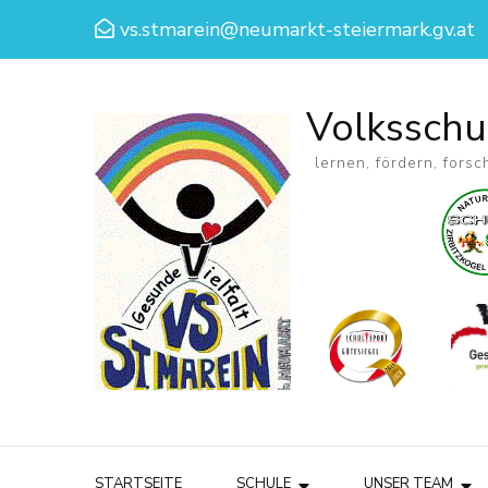
vs.stmarein@neumarkt-steiermark.gv.at
Volksschu
lernen, fördern, forsc
STARTSEITE
SCHULE
UNSER TEAM