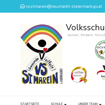
vs.stmarein@neumarkt-steiermark.gv.at
Volksschu
lernen, fördern, forsc
STARTSEITE
SCHULE
UNSER TEAM