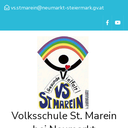
vs.stmarein@neumarkt-steiermark.gv.at
Volksschule St. Marein