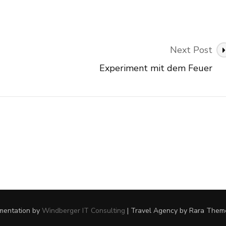
Next Post
Experiment mit dem Feuer
ementation by
Windberger IT Consulting
|
Travel Agency
by Rara Them