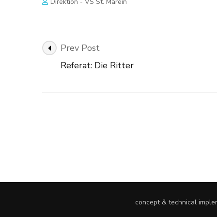
Direktion - VS St. Marein
Post
Prev Post
Navigation
Referat: Die Ritter
concept & technical impl