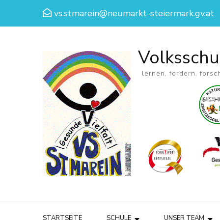
vs.stmarein@neumarkt-steiermark.gv.at
Volksschu
lernen, fördern, forsc
STARTSEITE
SCHULE
UNSER TEAM