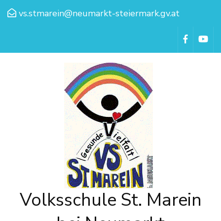
vs.stmarein@neumarkt-steiermark.gv.at
Volksschule St. Marein