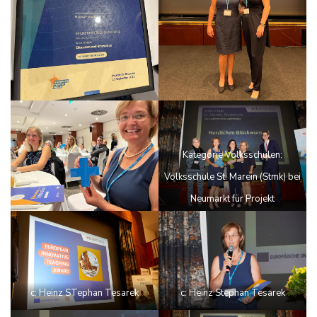
Kategorie Volksschulen:
Volksschule St. Marein (Stmk) bei
Neumarkt für Projekt
Naturdetektive unterwegs c:
Heinz Stephan Tesarek
c: Heinz STephan Tesarek
c: Heinz Stephan Tesarek