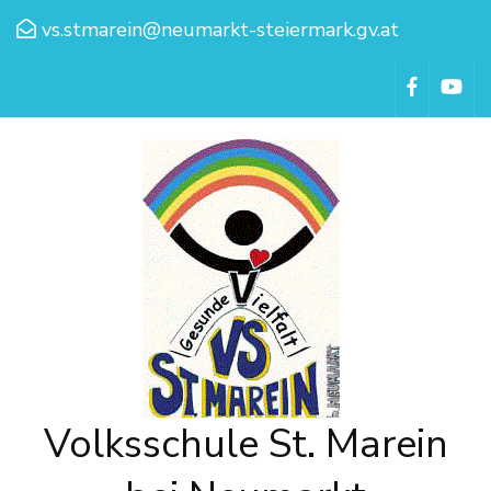
vs.stmarein@neumarkt-steiermark.gv.at
Volksschule St. Marein