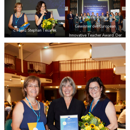
Die Gewinnerinnen und
Gewinner des European
c. Heinz Stephan Tesarek
Innovative Teacher Award. Der
OeAD, Österreichs
Bildungsagentur, gratuliert sehr
herzlich dem Kindergarten
Großsteinbach (Steiermark), der
Volksschule St. Marein bei
Neumarkt (Steiermark), dem
BG/BRG/BORG Franz Liszt
Oberpullendorf (Burgenland)
sowie der HTL
Mössingerstraße, Klagenfurt