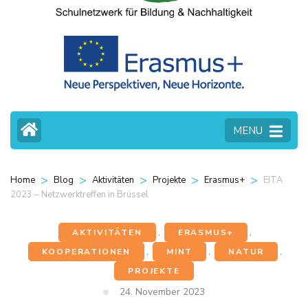
MENU
>
>
>
>
>
EITA
Home
Blog
Aktivitäten
Projekte
Erasmus+
2023 – Netzwerktreffen in Brüssel
AKTIVITÄTEN
,
ERASMUS+
,
KOOPERATIONEN
,
MINT
,
NATUR
,
PROJEKTE
24. November 2023