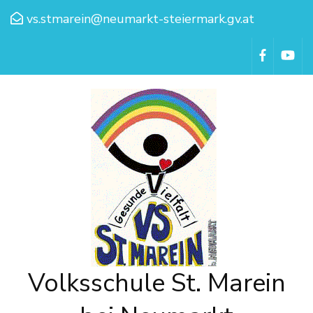
vs.stmarein@neumarkt-steiermark.gv.at
Volksschule St. Marein