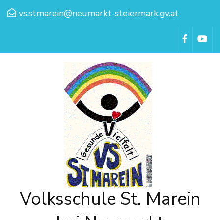
vs.stmarein@neumarkt-steiermark.gv.at
Volksschule St. Marein