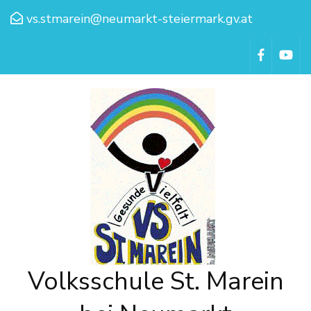
vs.stmarein@neumarkt-steiermark.gv.at
Volksschule St. Marein