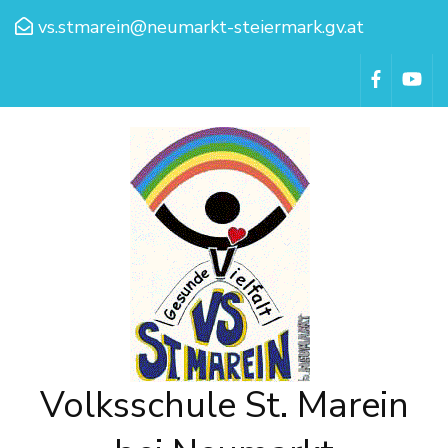
vs.stmarein@neumarkt-steiermark.gv.at
Volksschule St. Marein