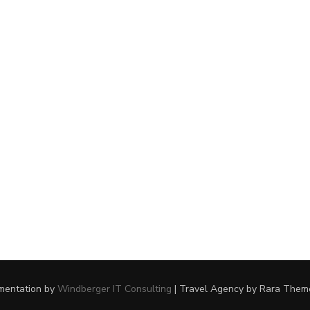
ementation by
Windberger IT Consulting
|
Travel Agency
by Rara Them