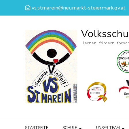
vs.stmarein@neumarkt-steiermark.gv.at
Volksschu
lernen, fördern, forsc
STARTSEITE
SCHULE
UNSER TEAM