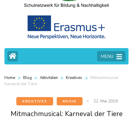
MENU
>
>
>
>
Mitmachmusical:
Home
Blog
Aktivitäten
Kreatives
Karneval der Tiere
22. Mai 2019
KREATIVES
,
MUSIK
Mitmachmusical: Karneval der Tiere