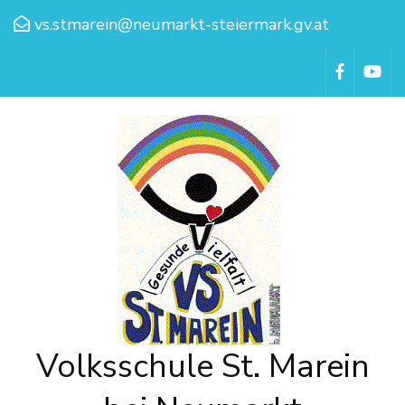
vs.stmarein@neumarkt-steiermark.gv.at
Volksschule St. Marein