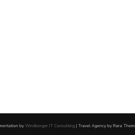
ementation by
Windberger IT Consulting
|
Travel Agency
by Rara Them