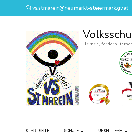
vs.stmarein@neumarkt-steiermark.gv.at
Volksschu
lernen, fördern, forsc
STARTSEITE
SCHULE
UNSER TEAM