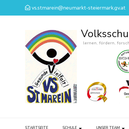
vs.stmarein@neumarkt-steiermark.gv.at
Volksschu
lernen, fördern, forsc
STARTSEITE
SCHULE
UNSER TEAM