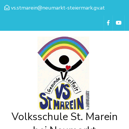
vs.stmarein@neumarkt-steiermark.gv.at
Volksschule St. Marein