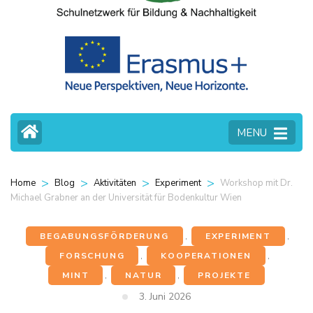
MENU
>
>
>
>
Workshop mit Dr.
Home
Blog
Aktivitäten
Experiment
Michael Grabner an der Universität für Bodenkultur Wien
BEGABUNGSFÖRDERUNG
,
EXPERIMENT
,
FORSCHUNG
,
KOOPERATIONEN
,
MINT
,
NATUR
,
PROJEKTE
3. Juni 2026