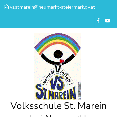
vs.stmarein@neumarkt-steiermark.gv.at
Volksschule St. Marein