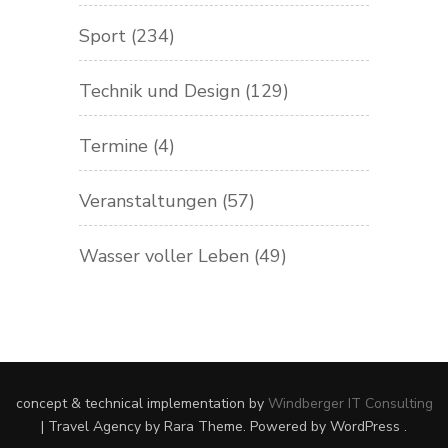
Sport
(234)
Technik und Design
(129)
Termine
(4)
Veranstaltungen
(57)
Wasser voller Leben
(49)
concept & technical implementation by
Windberger IT Consulting
|
Travel Agency
by Rara Theme. Powered by
WordPress
.