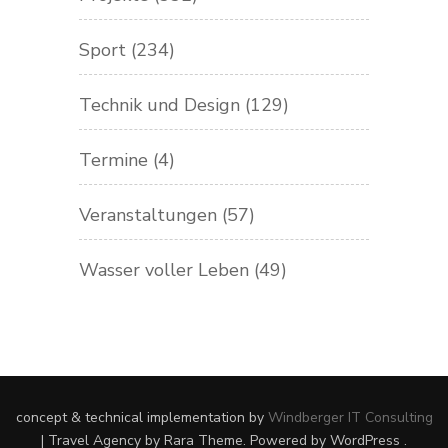
Sport
(234)
Technik und Design
(129)
Termine
(4)
Veranstaltungen
(57)
Wasser voller Leben
(49)
concept & technical implementation by
Windberger IT Consulting
|
Travel Agency
by Rara Theme. Powered by
WordPress
.