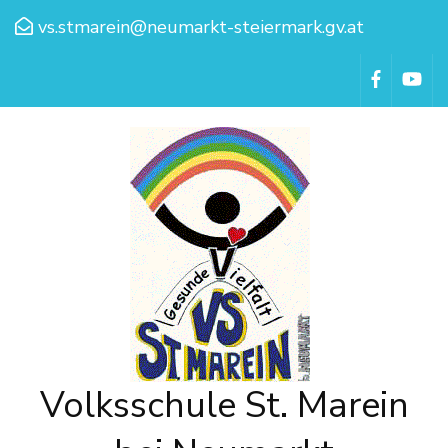
vs.stmarein@neumarkt-steiermark.gv.at
Volksschule St. Marein