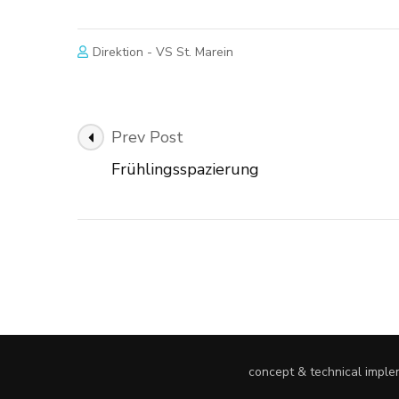
Direktion - VS St. Marein
Post
Prev Post
Navigation
Frühlingsspazierung
concept & technical impl