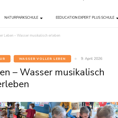
NATURPARKSCHULE
EEDUCATION EXPERT PLUS SCHULE
er Leben – Wasser musikalisch erleben
9. April 2026
UR
,
WASSER VOLLER LEBEN
en – Wasser musikalisch
erleben