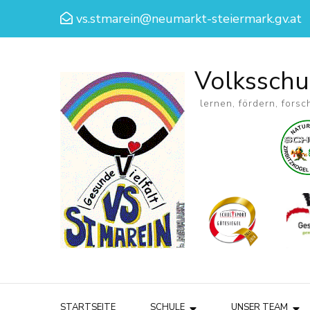
vs.stmarein@neumarkt-steiermark.gv.at
Volksschu
lernen, fördern, forsc
STARTSEITE
SCHULE
UNSER TEAM