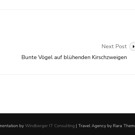
Next Post
Bunte Vögel auf blühenden Kirschzweigen
ementation by
Windberger IT Consulting
|
Travel Agency
by Rara Them