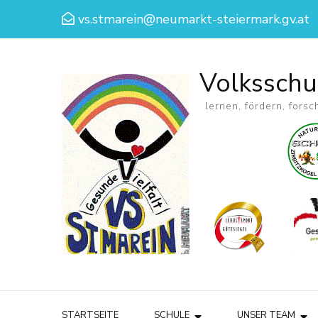
vs.stmarein@neumarkt-steiermark.gv.at
Volksschu
lernen, fördern, forsc
STARTSEITE
SCHULE
UNSER TEAM