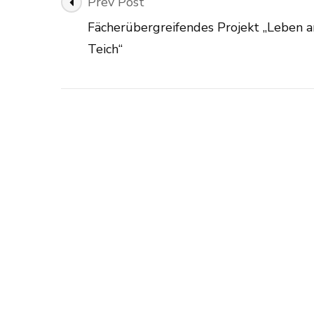
Post
Prev Post
Navigation
Fächerübergreifendes Projekt „Leben 
Teich“