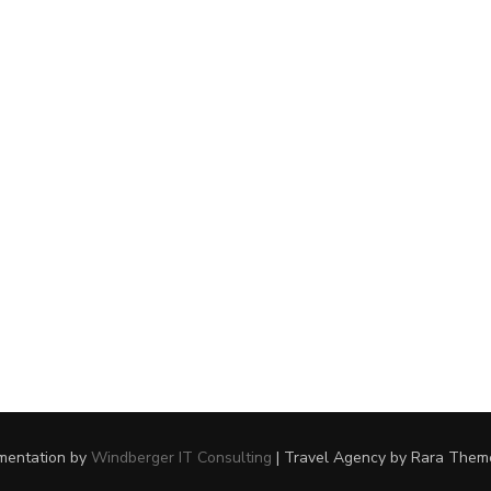
ementation by
Windberger IT Consulting
|
Travel Agency
by Rara Them