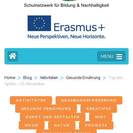
MENU
>
>
>
>
Tag des
Home
Blog
Aktivitäten
Gesunde Ernährung
Apfels – 15. November
AKTIVITÄTEN
,
BEGABUNGSFÖRDERUNG
,
GESUNDE ERNÄHRUNG
,
KREATIVES
,
KUNST UND GESTALTEN
,
MINT
,
MUSIK
,
NATUR
,
PROJEKTE
,