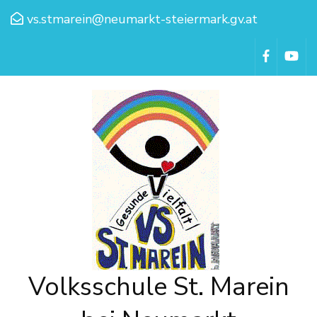
vs.stmarein@neumarkt-steiermark.gv.at
Volksschule St. Marein