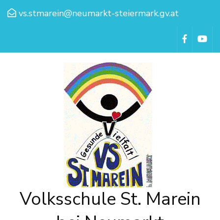
vs.stmarein@neumarkt-steiermark.gv.at
Volksschule St. Marein