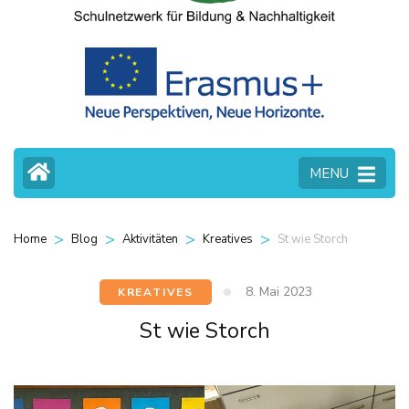
MENU
>
>
>
>
St wie Storch
Home
Blog
Aktivitäten
Kreatives
8. Mai 2023
KREATIVES
St wie Storch