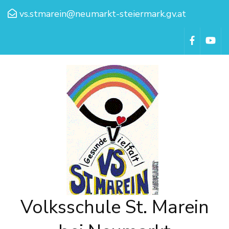
vs.stmarein@neumarkt-steiermark.gv.at
Volksschule St. Marein