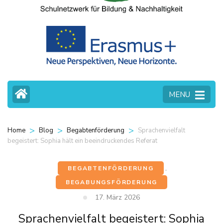
MENU
>
>
>
Sprachenvielfalt
Home
Blog
Begabtenförderung
begeistert: Sophia hält ein beeindruckendes Referat
BEGABTENFÖRDERUNG
,
BEGABUNGSFÖRDERUNG
17. März 2026
Sprachenvielfalt begeistert: Sophia