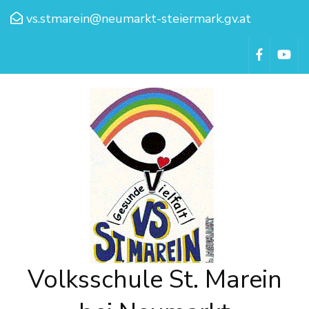
vs.stmarein@neumarkt-steiermark.gv.at
Volksschule St. Marein