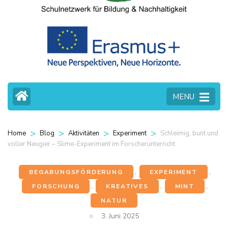
MENU
>
>
>
>
Schleimig, bunt und
Home
Blog
Aktivitäten
Experiment
voller Neugier – Slime-Experiment im Forscherunterricht
BEGABUNGSFÖRDERUNG
,
EXPERIMENT
,
FORSCHUNG
,
KREATIVES
,
MINT
,
NATUR
3. Juni 2025