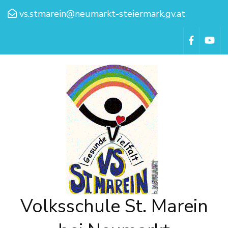
vs.stmarein@neumarkt-steiermark.gv.at
Volksschule St. Marein