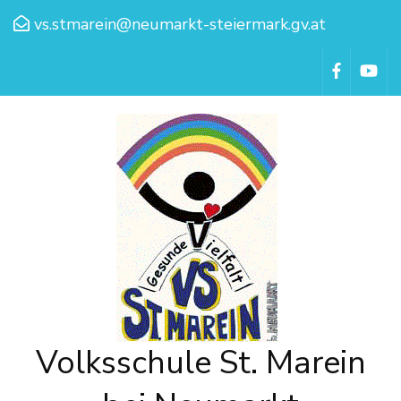
vs.stmarein@neumarkt-steiermark.gv.at
Volksschule St. Marein