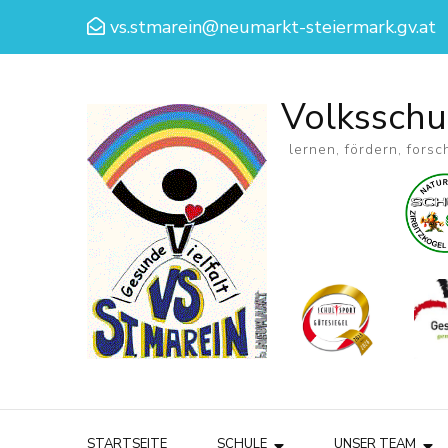
vs.stmarein@neumarkt-steiermark.gv.at
Volksschu
lernen, fördern, forsc
STARTSEITE
SCHULE
UNSER TEAM