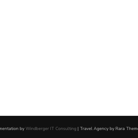
ementation by
Windberger IT Consulting
|
Travel Agency
by Rara Them