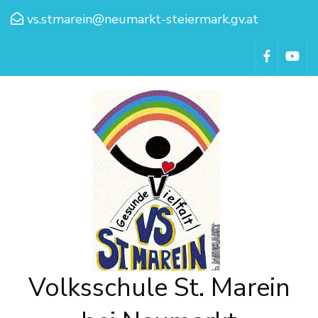
vs.stmarein@neumarkt-steiermark.gv.at
Volksschule St. Marein