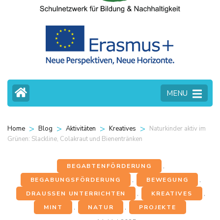
MENU
>
>
>
>
Naturkinder aktiv im
Home
Blog
Aktivitäten
Kreatives
Grünen: Slackline, Colakraut und Bienentränken
BEGABTENFÖRDERUNG
,
BEGABUNGSFÖRDERUNG
,
BEWEGUNG
,
DRAUSSEN UNTERRICHTEN
,
KREATIVES
,
MINT
,
NATUR
,
PROJEKTE