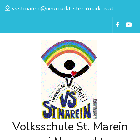
vs.stmarein@neumarkt-steiermark.gv.at
Volksschule St. Marein