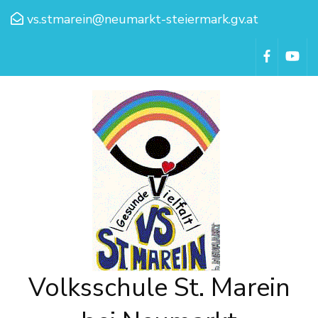
vs.stmarein@neumarkt-steiermark.gv.at
Volksschule St. Marein