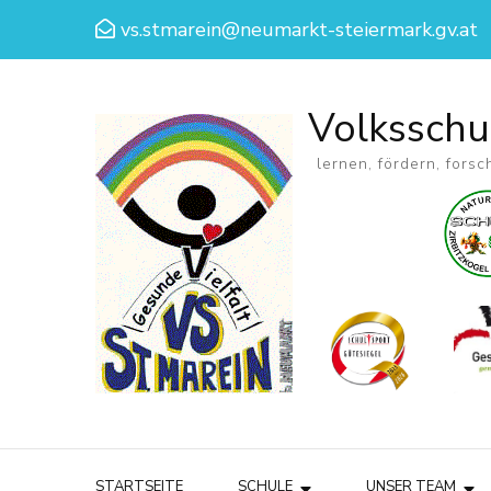
vs.stmarein@neumarkt-steiermark.gv.at
Volksschu
lernen, fördern, forsc
STARTSEITE
SCHULE
UNSER TEAM