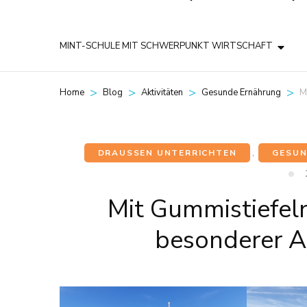
MINT-SCHULE MIT SCHWERPUNKT WIRTSCHAFT
>
>
>
>
M
Home
Blog
Aktivitäten
Gesunde Ernährung
DRAUSSEN UNTERRICHTEN
,
GESUN
Mit Gummistiefeln
besonderer Au