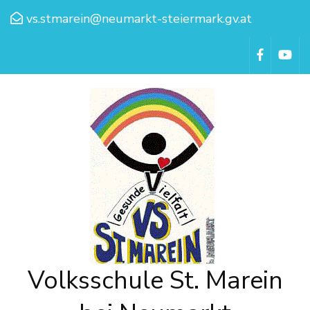
vs.stmarein@neumarkt-steiermark.gv.at
Volksschule St. Marein