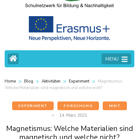
MENU
>
>
>
>
Magnetismus:
Home
Blog
Aktivitäten
Experiment
Welche Materialien sind magnetisch und welche nicht?
EXPERIMENT
,
FORSCHUNG
,
MINT
14. März 2021
Magnetismus: Welche Materialien sind
magnetisch und welche nicht?