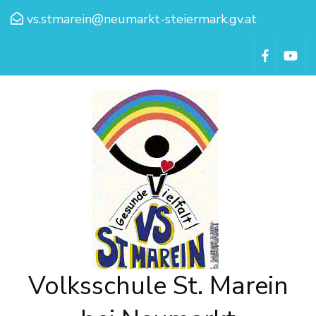
vs.stmarein@neumarkt-steiermark.gv.at
Volksschule St. Marein