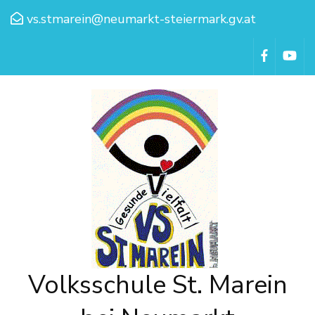
vs.stmarein@neumarkt-steiermark.gv.at
Volksschule St. Marein