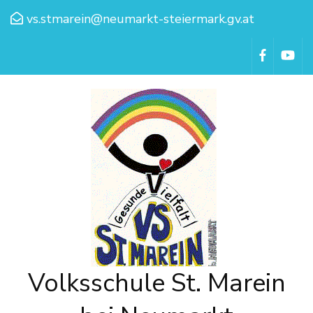
vs.stmarein@neumarkt-steiermark.gv.at
Volksschule St. Marein