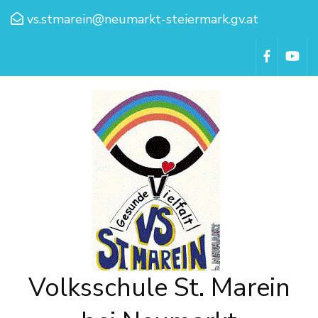
vs.stmarein@neumarkt-steiermark.gv.at
Volksschule St. Marein