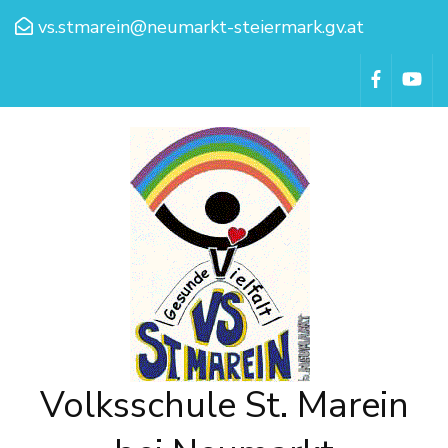
vs.stmarein@neumarkt-steiermark.gv.at
Volksschule St. Marein