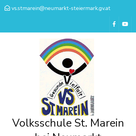
vs.stmarein@neumarkt-steiermark.gv.at
Volksschule St. Marein