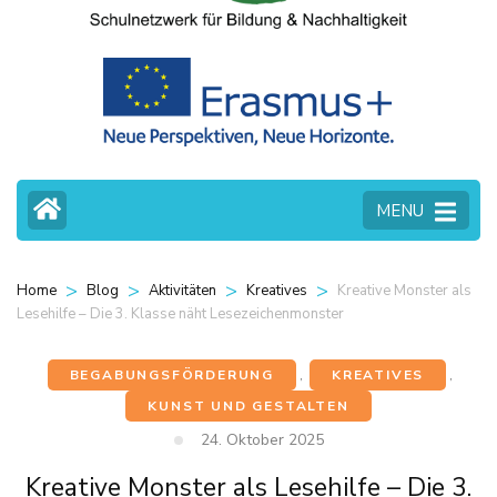
MENU
>
>
>
>
Kreative Monster als
Home
Blog
Aktivitäten
Kreatives
Lesehilfe – Die 3. Klasse näht Lesezeichenmonster
BEGABUNGSFÖRDERUNG
,
KREATIVES
,
KUNST UND GESTALTEN
24. Oktober 2025
Kreative Monster als Lesehilfe – Die 3.