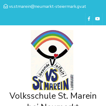
vs.stmarein@neumarkt-steiermark.gv.at
Volksschule St. Marein