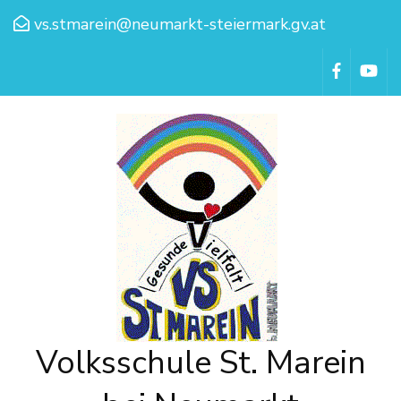
vs.stmarein@neumarkt-steiermark.gv.at
Volksschule St. Marein