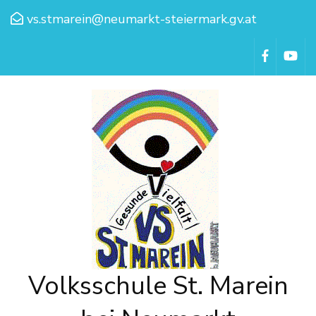
vs.stmarein@neumarkt-steiermark.gv.at
Volksschule St. Marein