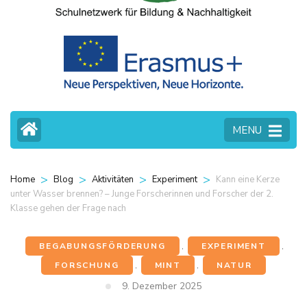
MENU
>
>
>
>
Kann eine Kerze
Home
Blog
Aktivitäten
Experiment
unter Wasser brennen? – Junge Forscherinnen und Forscher der 2.
Klasse gehen der Frage nach
BEGABUNGSFÖRDERUNG
,
EXPERIMENT
,
FORSCHUNG
,
MINT
,
NATUR
9. Dezember 2025