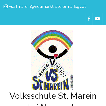
vs.stmarein@neumarkt-steiermark.gv.at
Volksschule St. Marein