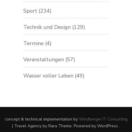
Sport
(234)
Technik und Design
(129)
Termine
(4)
Veranstaltungen
(57)
Wasser voller Leben
(49)
concept & technical implementation by
Windberger IT Consulting
|
Travel Agency
by Rara Theme. Powered by
WordPress
.