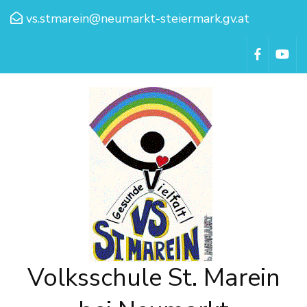
vs.stmarein@neumarkt-steiermark.gv.at
Volksschule St. Marein