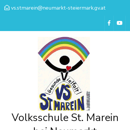
vs.stmarein@neumarkt-steiermark.gv.at
Volksschule St. Marein