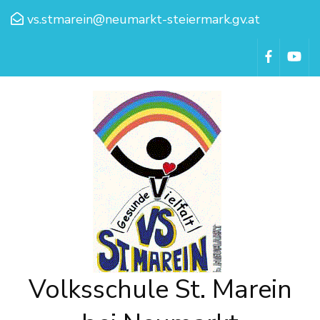
vs.stmarein@neumarkt-steiermark.gv.at
Volksschule St. Marein