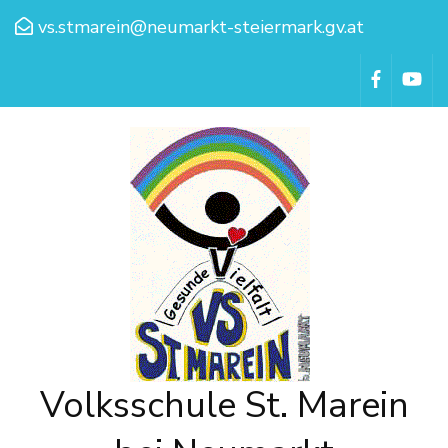
vs.stmarein@neumarkt-steiermark.gv.at
Volksschule St. Marein