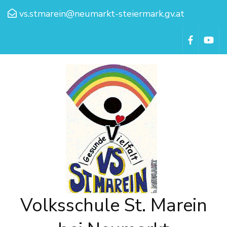
vs.stmarein@neumarkt-steiermark.gv.at
Volksschule St. Marein